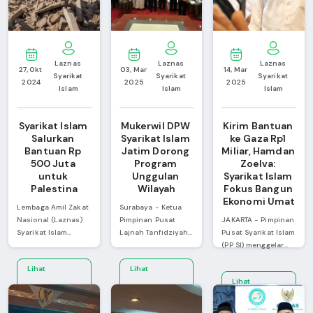
Laznas 
Laznas 
Laznas 
27, Okt 
03, Mar 
14, Mar 
Syarikat 
Syarikat 
Syarikat 
2024
2025
2025
Islam
Islam
Islam
Syarikat Islam 
Mukerwil DPW 
Kirim Bantuan 
Salurkan 
Syarikat Islam 
ke Gaza Rp1 
Bantuan Rp 
Jatim Dorong 
Miliar, Hamdan 
500 Juta 
Program 
Zoelva: 
untuk 
Unggulan 
Syarikat Islam 
Palestina
Wilayah
Fokus Bangun 
Ekonomi Umat
Lembaga Amil Zakat
Surabaya - Ketua
Nasional (Laznas)
Pimpinan Pusat
JAKARTA - Pimpinan
Syarikat Islam
Lajnah Tanfidziyah
Pusat Syarikat Islam
menyalurkan infak
Syarikat Islam,
(PP SI) menggelar
kemanusiaan untuk
Abdul Wahab
silaturahmi
Lihat
Lihat
Palestina sebesar
Suneth, secara
Kebangsaan dan
Lihat
Rp500 juta lewat
resmi membuka
acara Iftar Jama'i
Selengkapnya
Selengkapnya
Badan Amil Zakat
Musyawarah Kerja
atau berbuka puasa
Selengkapnya
Nasional (Baznas)
Wilayah (MUKERWIL)
bersama kaum