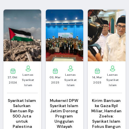
Laznas 
Laznas 
Laznas 
27, Okt 
03, Mar 
14, Mar 
Syarikat 
Syarikat 
Syarikat 
2024
2025
2025
Islam
Islam
Islam
Syarikat Islam 
Mukerwil DPW 
Kirim Bantuan 
Salurkan 
Syarikat Islam 
ke Gaza Rp1 
Bantuan Rp 
Jatim Dorong 
Miliar, Hamdan 
500 Juta 
Program 
Zoelva: 
untuk 
Unggulan 
Syarikat Islam 
Palestina
Wilayah
Fokus Bangun 