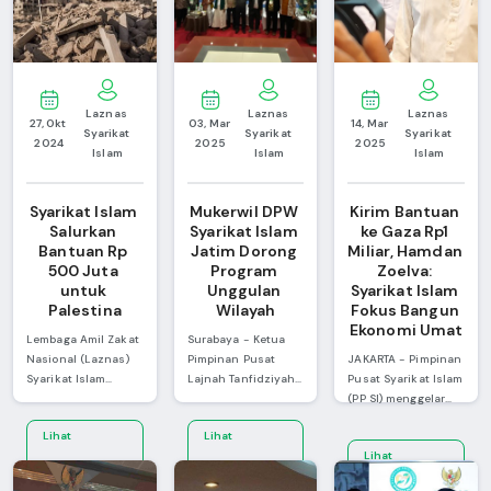
Laznas 
Laznas 
Laznas 
27, Okt 
03, Mar 
14, Mar 
Syarikat 
Syarikat 
Syarikat 
2024
2025
2025
Islam
Islam
Islam
Syarikat Islam 
Mukerwil DPW 
Kirim Bantuan 
Salurkan 
Syarikat Islam 
ke Gaza Rp1 
Bantuan Rp 
Jatim Dorong 
Miliar, Hamdan 
500 Juta 
Program 
Zoelva: 
untuk 
Unggulan 
Syarikat Islam 
Palestina
Wilayah
Fokus Bangun 
Ekonomi Umat
Lembaga Amil Zakat
Surabaya - Ketua
Nasional (Laznas)
Pimpinan Pusat
JAKARTA - Pimpinan
Syarikat Islam
Lajnah Tanfidziyah
Pusat Syarikat Islam
menyalurkan infak
Syarikat Islam,
(PP SI) menggelar
kemanusiaan untuk
Abdul Wahab
silaturahmi
Lihat
Lihat
Palestina sebesar
Suneth, secara
Kebangsaan dan
Lihat
Rp500 juta lewat
resmi membuka
acara Iftar Jama'i
Selengkapnya
Selengkapnya
Badan Amil Zakat
Musyawarah Kerja
atau berbuka puasa
Selengkapnya