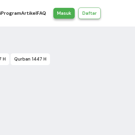
i
Program
Artikel
FAQ
Masuk
Daftar
7 H
Qurban 1447 H