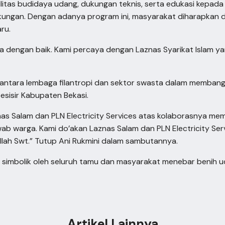
silitas budidaya udang, dukungan teknis, serta edukasi kepa
gkungan. Dengan adanya program ini, masyarakat diharapkan 
ru.
ola dengan baik. Kami percaya dengan Laznas Syarikat Islam yan
gi antara lembaga filantropi dan sektor swasta dalam memban
esisir Kabupaten Bekasi.
aznas Salam dan PLN Electricity Services atas kolaborasnya m
awab warga. Kami do’akan Laznas Salam dan PLN Electricity Se
llah Swt.” Tutup Ani Rukmini dalam sambutannya.
 simbolik oleh seluruh tamu dan masyarakat menebar benih u
Artikel Lainnya