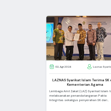
02, Agt 2024
Laznas Syarik
LAZNAS Syarikat Islam Terima SK d
Kementerian Agama
Lembaga Amil Zakat (LAZ) Syarikat Islam t
melaksanakan penandatanganan Pakta
Integritas sekaligus penyerahan SK dari
Kementerian Agama RI. Acara yang berla
di Jakarta pada Kamis (1/8) ini sekaligus