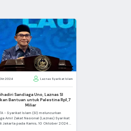
 Okt 2024
Laznas Syarikat Islam
ihadiri Sandiaga Uno, Laznas SI 
rkan Bantuan untuk Palestina Rp1,7 
Miliar
A - Syarikat Islam (SI) meluncurkan
a Amil Zakat Nasional (Laznas) Syarikat
di Jakarta pada Kamis, 10 Oktober 2024.
uran ini untuk menghimpun donasi