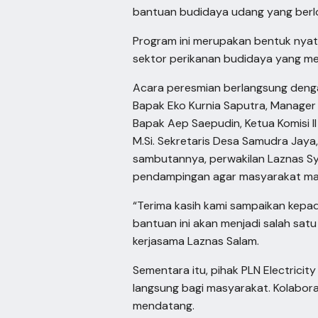
bantuan budidaya udang yang berlo
Program ini merupakan bentuk nyat
sektor perikanan budidaya yang mem
Acara peresmian berlangsung dengan
Bapak Eko Kurnia Saputra, Manager P
Bapak Aep Saepudin, Ketua Komisi II D
M.Si. Sekretaris Desa Samudra Jay
sambutannya, perwakilan Laznas Sy
pendampingan agar masyarakat mam
“Terima kasih kami sampaikan kepada
bantuan ini akan menjadi salah sat
kerjasama Laznas Salam.
Sementara itu, pihak PLN Electri
langsung bagi masyarakat. Kolabor
mendatang.