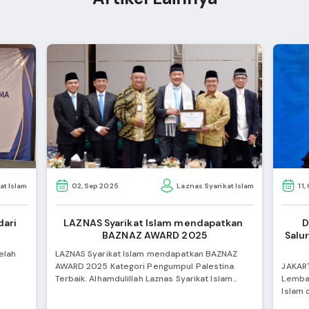
at Islam
02, Sep 2025
Laznas Syarikat Islam
11,
ari 
LAZNAS Syarikat Islam mendapatkan 
D
BAZNAZ AWARD 2025
Salu
elah
LAZNAS Syarikat Islam mendapatkan BAZNAZ
AWARD 2025 Kategori Pengumpul Palestina
JAKART
Terbaik. Alhamdulillah Laznas Syarikat Islam
Lembag
ngsung
Menerima Penghargaan di BAZNAS Awards 2025
Islam 
Kategori Pengumpul Palestina
Pelunc