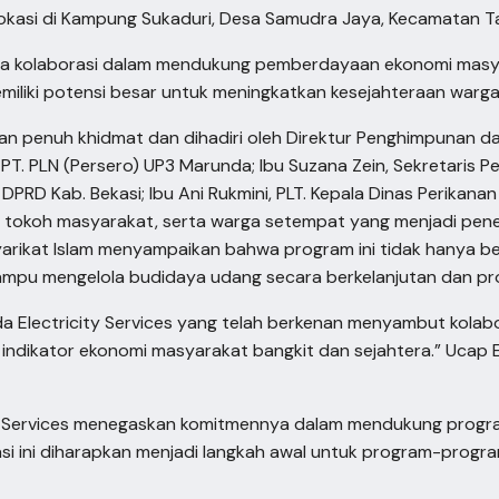
kasi di Kampung Sukaduri, Desa Samudra Jaya, Kecamatan Ta
a kolaborasi dalam mendukung pemberdayaan ekonomi masyar
iliki potensi besar untuk meningkatkan kesejahteraan warga
 penuh khidmat dan dihadiri oleh Direktur Penghimpunan dan
T. PLN (Persero) UP3 Marunda; Ibu Suzana Zein, Sekretaris Pe
PRD Kab. Bekasi; Ibu Ani Rukmini, PLT. Kepala Dinas Perikanan K
a, tokoh masyarakat, serta warga setempat yang menjadi pen
arikat Islam menyampaikan bahwa program ini tidak hanya be
pu mengelola budidaya udang secara berkelanjutan dan pro
 Electricity Services yang telah berkenan menyambut kolaboras
u indikator ekonomi masyarakat bangkit dan sejahtera.” Ucap
city Services menegaskan komitmennya dalam mendukung prog
asi ini diharapkan menjadi langkah awal untuk program-prog