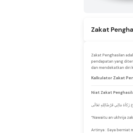
Zakat Pengha
Zakat Penghasilan adal
pendapatan yang diter
dan mendekatkan diri 
Kalkulator Zakat Pe
Niat Zakat Penghasil
جَ زَكاَةَ مَالِي فَرْضًالِلهِ تَعَالَى
“Nawaitu an ukhrija zaka
Artinya : Saya berniat