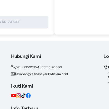
YAR ZAKAT
Hubungi Kami
Lo
021 - 23599354 | 081110120099
layanan@laznassyarikatislam.or.id
Ikuti Kami
Info Terbaru