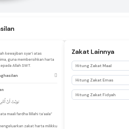
silan
Zakat Lainnya
ah kewajiban syar’i atas
ima, guna membersihkan harta
kepada Allah SWT.
Hitung Zakat Maal
nghasilan
Hitung Zakat Emas
an
Hitung Zakat Fidyah
نَوَيْتُ أَنْ أُخْرِ
ta maali fardha llillahi ta’aala”
 mengeluarkan zakat harta milikku