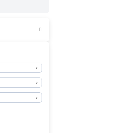
>
>
>